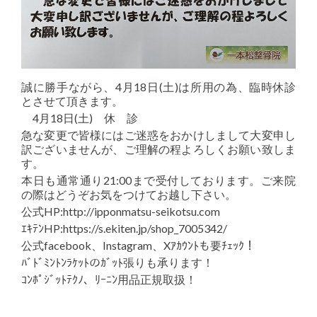
誠に勝手ながら、4月18日(土)は所用の為、臨時休診
とさせて頂きます。
4月18日(土) 休 診
急な変更で皆様にはご迷惑をおかけしまして大変申し
訳ございませんが、ご理解の程よろしくお願い致しま
す。
本日も通常通り21:00まで受付しております。ご来院
の際はどうぞお気をつけてお越し下さい。
公式HP:http://ipponmatsu-seikotsu.com
ｴｷﾃﾝHP:https://s.ekiten.jp/shop_7005342/
公式facebook、Instagram、Xｱｶｳﾝﾄも要ﾁｪｯｸ！
ﾊﾞﾄﾞﾐﾝﾄﾝﾗｹｯﾄのｶﾞｯﾄ張りも承ります！
ｺﾝﾎﾟｼﾞｯﾄﾃｸﾉ、ﾘｰﾆﾝ用品正規取扱！