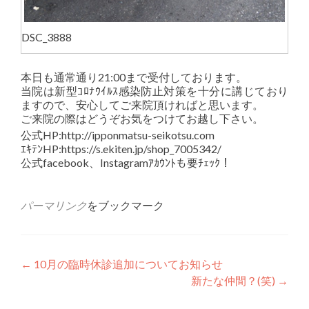
DSC_3888
本日も通常通り21:00まで受付しております。
当院は新型ｺﾛﾅｳｲﾙｽ感染防止対策を十分に講じており
ますので、安心してご来院頂ければと思います。
ご来院の際はどうぞお気をつけてお越し下さい。
公式HP:http://ipponmatsu-seikotsu.com
ｴｷﾃﾝHP:https://s.ekiten.jp/shop_7005342/
公式facebook、Instagramｱｶｳﾝﾄも要ﾁｪｯｸ！
パーマリンク
をブックマーク
投稿ナビゲーション
←
10月の臨時休診追加についてお知らせ
新たな仲間？(笑)
→