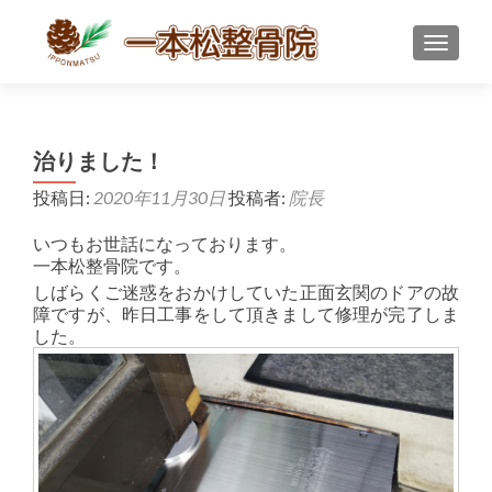
ナビゲ
治りました！
投稿日:
2020年11月30日
投稿者:
院長
いつもお世話になっております。
一本松整骨院です。
しばらくご迷惑をおかけしていた正面玄関のドアの故
障ですが、昨日工事をして頂きまして修理が完了しま
した。